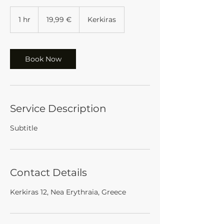
19,99
ευρώ
1 hr
1
19,99 €
Kerkiras
h
Book Now
Service Description
Subtitle
Contact Details
Kerkiras 12, Nea Erythraia, Greece