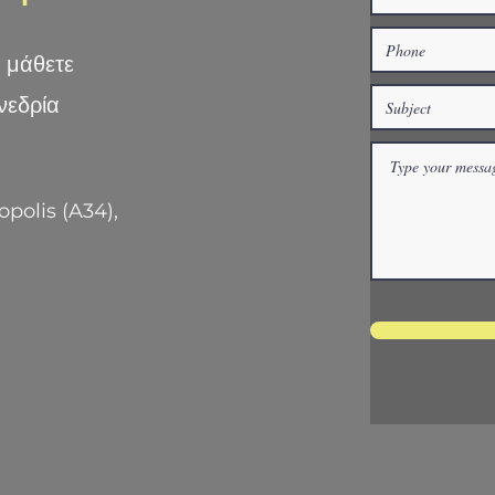
α μάθετε
νεδρία
polis (A34),