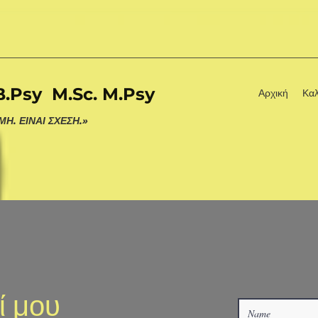
B.Psy M.Sc. M.Psy
Αρχική
Κα
Η. ΕΙΝΑΙ ΣΧΕΣΗ.»
ί μου