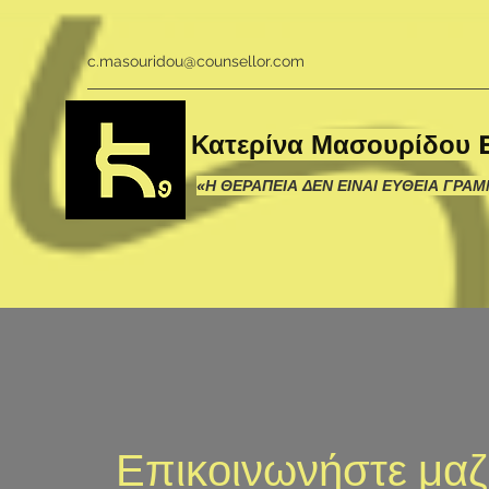
OR code fb page.png
c.masouridou@counsellor.com
Κατερίνα Μασουρίδου 
«Η ΘΕΡΑΠΕΙΑ ΔΕΝ ΕΙΝΑΙ ΕΥΘΕΙΑ ΓΡΑΜΜ
Επικοινωνήστε μαζ