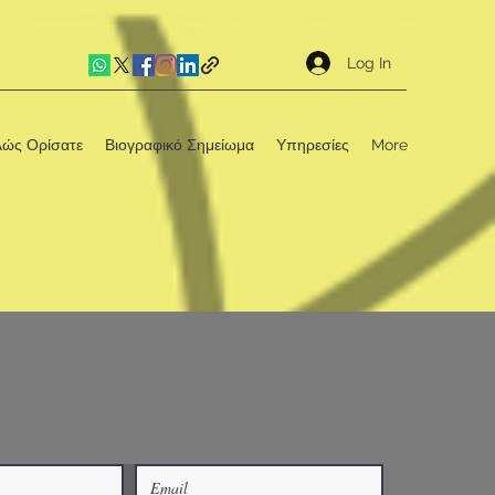
Log In
λώς Ορίσατε
Βιογραφικό Σημείωμα
Υπηρεσίες
More