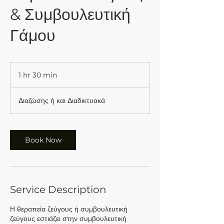
& Συμβουλευτική
Γάμου
1 hr 30 min
1
h
3
Διαζώσης ή και Διαδικτυακά
0
m
i
n
Book Now
Service Description
Η θεραπεία ζεύγους ή συμβουλευτική
ζεύγους εστιάζει στην συμβουλευτική