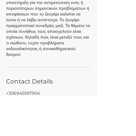
υποστήριξη για την αντιμετώπιση ενός ή
περισσότερων σημαντικών προβλημάτων ή
αποφάσεων που το ζευγάρι καλείται να
λύσει ή να λάβει αντίστοιχα. Το ζευγάρι
πραγματοποιεί συνεδρίες μαζί. Τα θέματα τα
οποία συνήθως τους απασχολούν είναι
σχέσεων, δηλαδή πώς είναι μεταξύ τους και
τι νιώθουν, τυχόν προβλήματα
σεξουαλικότητας ή συναισθηματικού
δεσμού.
Contact Details
+306945597904
c.masouridou@gmail.com
Kerkiras 12, Nea Erythraia, Greece