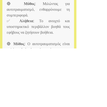
🔴 
Μύθος
: Μιλώντας για 
αυτοτραυματισμό, ενθαρρύνουμε τη 
συμπεριφορά.
✅ 
Αλήθεια
: Το ανοιχτό και 
υποστηρικτικό περιβάλλον βοηθά τους 
εφήβους να ζητήσουν βοήθεια.
🔴 
Μύθος
: Ο αυτοτραυματισμός είναι 
απλά μια "φάση" που θα περάσει.
✅ 
Αλήθεια
: Χωρίς σωστή παρέμβαση, 
μπορεί να εξελιχθεί σε χρόνια 
συμπεριφορά ή να συνδέεται με σοβαρές 
ψυχικές διαταραχές.
Συμπέρασμα
Ο αυτοτραυματισμός στους εφήβους 
είναι ένα σοβαρό πρόβλημα που απαιτεί 